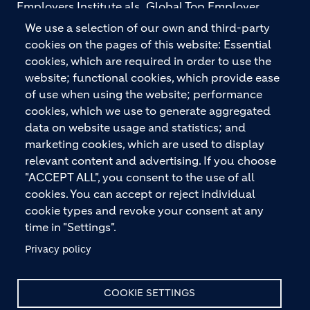
Employers Institute als „Global Top Employer
2026“ ausgezeichnet. Holcim bietet hochwertige
We use a selection of our own and third-party
Baustoffe und integrierte Baulösungen für den
cookies on the pages of this website: Essential
gesamten Bauprozess – vom Fundament über den
cookies, which are required in order to use the
Boden bis zu Wänden und Dächern – mit
website; functional cookies, which provide ease
Premiummarken wie ECOPact, ECOPlanet,
of use when using the website; performance
ECOCycle und Ytong.
cookies, which we use to generate aggregated
data on website usage and statistics; and
marketing cookies, which are used to display
relevant content and advertising. If you choose
KONTAKTIEREN SIE UNS
"ACCEPT ALL", you consent to the use of all
cookies. You can accept or reject individual
cookie types and revoke your consent at any
time in "Settings".
Privacy policy
© HOLCIM 2026
COOKIE SETTINGS