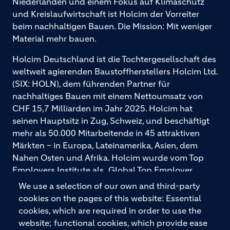
Niederlanden und einem Fokus auf Klimaschutz
und Kreislaufwirtschaft ist Holcim der Vorreiter
beim nachhaltigen Bauen. Die Mission: Mit weniger
Material mehr bauen.
Holcim Deutschland ist die Tochtergesellschaft des
weltweit agierenden Baustoffherstellers Holcim Ltd.
(SIX: HOLN), dem führenden Partner für
nachhaltiges Bauen mit einem Nettoumsatz von
CHF 15,7 Milliarden im Jahr 2025. Holcim hat
seinen Hauptsitz in Zug, Schweiz, und beschäftigt
mehr als 50.000 Mitarbeitende in 45 attraktiven
Märkten – in Europa, Lateinamerika, Asien, dem
Nahen Osten und Afrika. Holcim wurde vom Top
Employers Institute als „Global Top Employer
2026“ ausgezeichnet. Holcim bietet hochwertige
We use a selection of our own and third-party
Baustoffe und integrierte Baulösungen für den
cookies on the pages of this website: Essential
gesamten Bauprozess – vom Fundament über den
cookies, which are required in order to use the
Boden bis zu Wänden und Dächern – mit
website; functional cookies, which provide ease