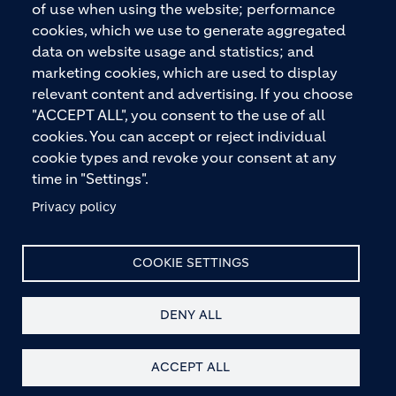
Premiummarken wie ECOPact, ECOPlanet,
of use when using the website; performance
ECOCycle und Ytong.
cookies, which we use to generate aggregated
data on website usage and statistics; and
marketing cookies, which are used to display
relevant content and advertising. If you choose
KONTAKTIEREN SIE UNS
"ACCEPT ALL", you consent to the use of all
cookies. You can accept or reject individual
cookie types and revoke your consent at any
time in "Settings".
Privacy policy
© HOLCIM 2026
COOKIE SETTINGS
DENY ALL
Site Map
Datenschutz
Haftungsausschluss
Footer bottom
Hinweis nach § 36 VBSG
Impressum
AGB
Kontakt
ACCEPT ALL
Barrierefreiheit