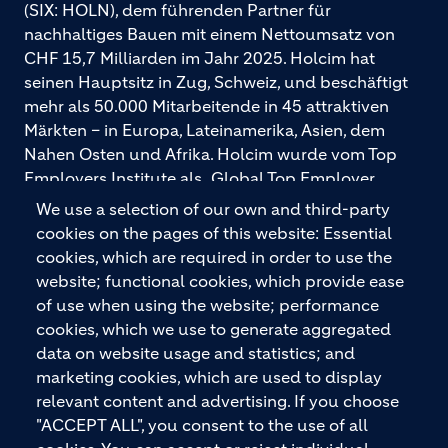
(SIX: HOLN), dem führenden Partner für
nachhaltiges Bauen mit einem Nettoumsatz von
CHF 15,7 Milliarden im Jahr 2025. Holcim hat
seinen Hauptsitz in Zug, Schweiz, und beschäftigt
mehr als 50.000 Mitarbeitende in 45 attraktiven
Märkten – in Europa, Lateinamerika, Asien, dem
Nahen Osten und Afrika. Holcim wurde vom Top
Employers Institute als „Global Top Employer
2026“ ausgezeichnet. Holcim bietet hochwertige
We use a selection of our own and third-party
Baustoffe und integrierte Baulösungen für den
cookies on the pages of this website: Essential
gesamten Bauprozess – vom Fundament über den
cookies, which are required in order to use the
Boden bis zu Wänden und Dächern – mit
website; functional cookies, which provide ease
Premiummarken wie ECOPact, ECOPlanet,
of use when using the website; performance
ECOCycle und Ytong.
cookies, which we use to generate aggregated
data on website usage and statistics; and
marketing cookies, which are used to display
relevant content and advertising. If you choose
KONTAKTIEREN SIE UNS
"ACCEPT ALL", you consent to the use of all