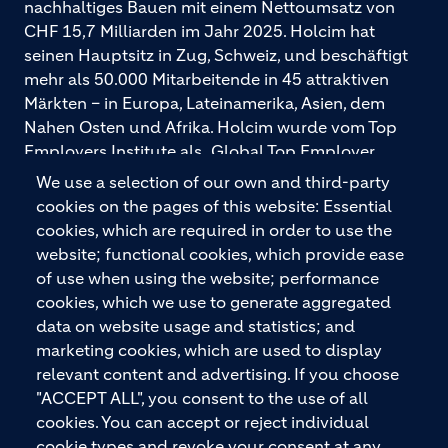
nachhaltiges Bauen mit einem Nettoumsatz von
CHF 15,7 Milliarden im Jahr 2025. Holcim hat
seinen Hauptsitz in Zug, Schweiz, und beschäftigt
mehr als 50.000 Mitarbeitende in 45 attraktiven
Märkten – in Europa, Lateinamerika, Asien, dem
Nahen Osten und Afrika. Holcim wurde vom Top
Employers Institute als „Global Top Employer
2026“ ausgezeichnet. Holcim bietet hochwertige
We use a selection of our own and third-party
Baustoffe und integrierte Baulösungen für den
cookies on the pages of this website: Essential
gesamten Bauprozess – vom Fundament über den
cookies, which are required in order to use the
Boden bis zu Wänden und Dächern – mit
website; functional cookies, which provide ease
Premiummarken wie ECOPact, ECOPlanet,
of use when using the website; performance
ECOCycle und Ytong.
cookies, which we use to generate aggregated
data on website usage and statistics; and
marketing cookies, which are used to display
relevant content and advertising. If you choose
KONTAKTIEREN SIE UNS
"ACCEPT ALL", you consent to the use of all
cookies. You can accept or reject individual
cookie types and revoke your consent at any