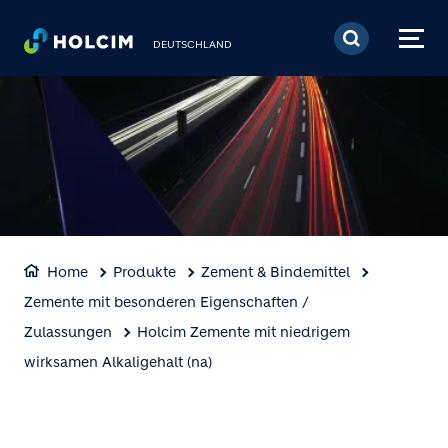
Direkt zum Inhalt
DEUTSCHLAND
Home
Produkte
Zement & Bindemittel
Zemente mit besonderen Eigenschaften /
Zulassungen
Holcim Zemente mit niedrigem
wirksamen Alkaligehalt (na)