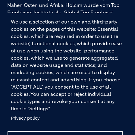
Nahen Osten und Afrika. Holcim wurde vom Top
Employers Institute als „Global Top Employer
2026“ ausgezeichnet. Holcim bietet hochwertige
We use a selection of our own and third-party
Baustoffe und integrierte Baulösungen für den
cookies on the pages of this website: Essential
gesamten Bauprozess – vom Fundament über den
cookies, which are required in order to use the
Boden bis zu Wänden und Dächern – mit
website; functional cookies, which provide ease
Premiummarken wie ECOPact, ECOPlanet,
of use when using the website; performance
ECOCycle und Ytong.
cookies, which we use to generate aggregated
data on website usage and statistics; and
marketing cookies, which are used to display
relevant content and advertising. If you choose
KONTAKTIEREN SIE UNS
"ACCEPT ALL", you consent to the use of all
cookies. You can accept or reject individual
cookie types and revoke your consent at any
time in "Settings".
Privacy policy