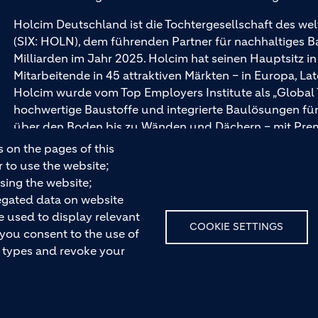
Holcim Deutschland ist die Tochtergesellschaft des wel
(SIX: HOLN), dem führenden Partner für nachhaltiges 
Milliarden im Jahr 2025. Holcim hat seinen Hauptsitz i
Mitarbeitende in 45 attraktiven Märkten – in Europa, La
Holcim wurde vom Top Employers Institute als „Global
hochwertige Baustoffe und integrierte Baulösungen 
über den Boden bis zu Wänden und Dächern – mit Pr
und Ytong.
 on the pages of this
r to use the website;
sing the website;
egated data on website
e used to display relevant
COOKIE SETTINGS
 you consent to the use of
ie types and revoke your
Haftungsausschluss
Hinweis nach § 36 VBSG
Impressum