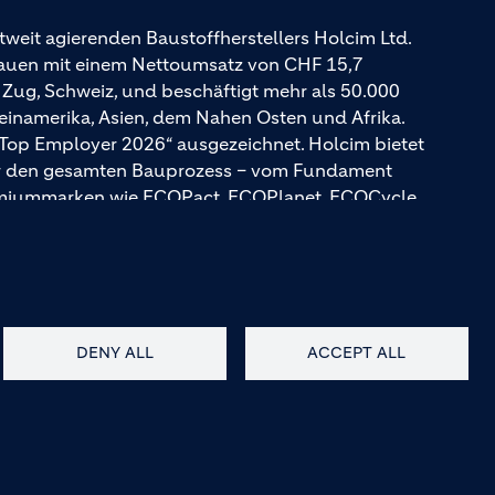
tweit agierenden Baustoffherstellers Holcim Ltd.
Bauen mit einem Nettoumsatz von CHF 15,7
n Zug, Schweiz, und beschäftigt mehr als 50.000
teinamerika, Asien, dem Nahen Osten und Afrika.
 Top Employer 2026“ ausgezeichnet. Holcim bietet
für den gesamten Bauprozess – vom Fundament
emiummarken wie ECOPact, ECOPlanet, ECOCycle
DENY ALL
ACCEPT ALL
AGB
Kontakt
Barrierefreiheit