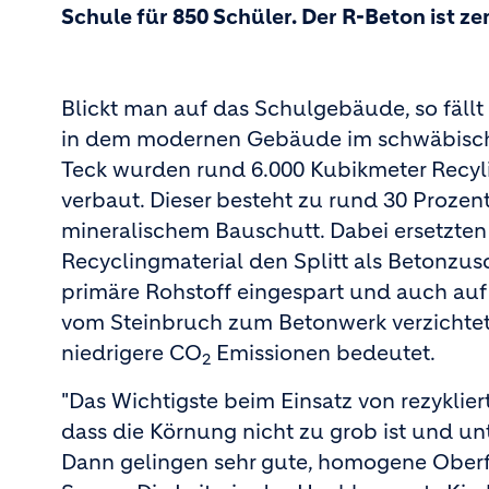
Schule für 850 Schüler. Der R-Beton ist z
Blickt man auf das Schulgebäude, so fällt 
in dem modernen Gebäude im schwäbisch
Teck wurden rund 6.000 Kubik­meter Recy
verbaut. Dieser besteht zu rund 30 Prozent
mineralischem Bauschutt. Dabei ersetzten
Recyclingmate­rial den Splitt als Betonzu
primäre Rohstoff eingespart und auch auf
vom Steinbruch zum Betonwerk verzichtet,
niedrigere CO
­Emissionen bedeutet.
2
"Das Wichtigste beim Einsatz von rezyklier
dass die Körnung nicht zu grob ist und unte
Dann gelingen sehr gute, homogene Oberflä