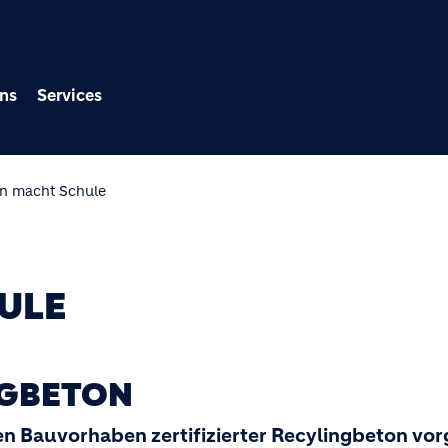
Direkt zum Inhalt
ns
Services
n macht Schule
ULE
NGBETON
en Bauvorhaben zertifizierter Recylingbeton vor