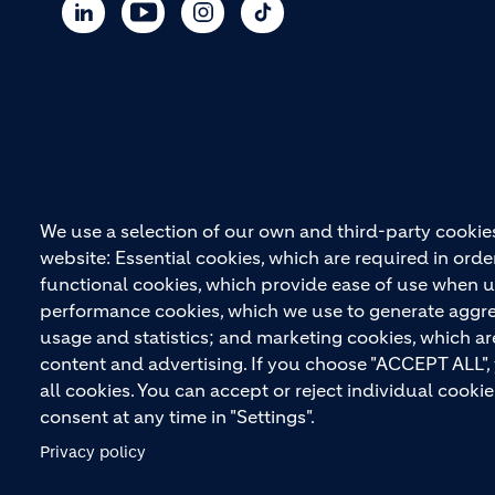
We use a selection of our own and third-party cookies
website: Essential cookies, which are required in orde
functional cookies, which provide ease of use when u
performance cookies, which we use to generate aggr
usage and statistics; and marketing cookies, which ar
content and advertising. If you choose "ACCEPT ALL",
all cookies. You can accept or reject individual cook
consent at any time in "Settings".
© HOLCIM 2026
Site Map
Datenschutz
Footer bottom
Privacy policy