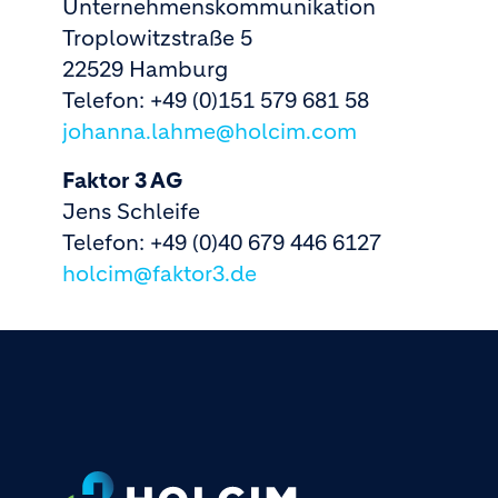
Unternehmenskommunikation
Troplowitzstraße 5
22529 Hamburg
Telefon: +49 (0)151 579 681 58
johanna.lahme@holcim.com
Faktor 3 AG
Jens Schleife
Telefon: +49 (0)40 679 446 6127
holcim@faktor3.de
Footer