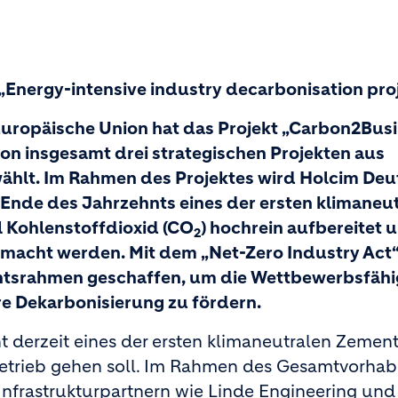
 „Energy-intensive industry decarbonisation pro
Europäische Union hat das Projekt „Carbon2Bus
von insgesamt drei strategischen Projekten aus
ählt. Im Rahmen des Projektes wird Holcim De
m Ende des Jahrzehnts eines der ersten klimaneu
l Kohlenstoffdioxid (CO
) hochrein aufbereitet 
2
gemacht werden. Mit dem „Net-Zero Industry Act“
chtsrahmen geschaffen, um die Wettbewerbsfähi
re Dekarbonisierung zu fördern.
ht derzeit eines der ersten klimaneutralen Zemen
 Betrieb gehen soll. Im Rahmen des Gesamtvorhab
nfrastrukturpartnern wie Linde Engineering un