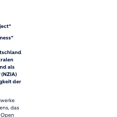
ject“
iness“
utschland
tralen
und als
 (NZIA)
gkeit der
twerke
ens, das
d Open