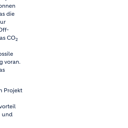
Tonnen
as die
zur
Off-
das CO
2
ssile
g voran.
as
 Projekt
orteil
m und