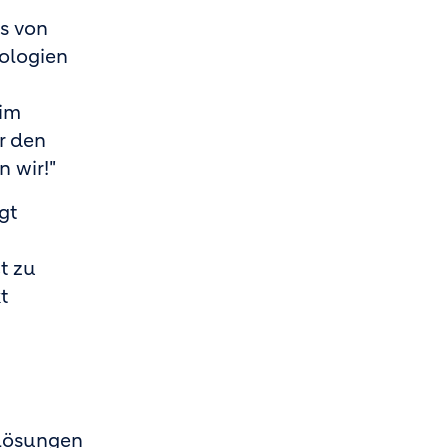
s von
nologien
 im
r den
 wir!"
gt
t zu
t
ulösungen