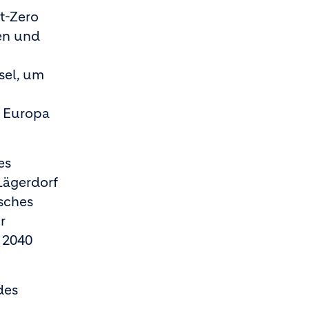
t-Zero
ien und
sel, um
n Europa
es
Lägerdorf
isches
r
 2040
des