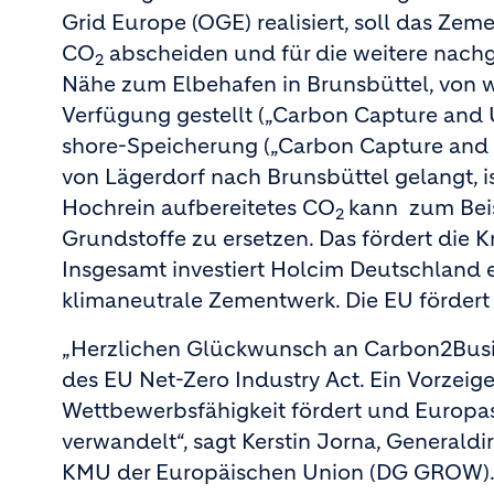
Grid Europe (OGE) realisiert, soll das Zem
CO
abscheiden und für die weitere nachg
2
Nähe zum Elbehafen in Brunsbüttel, von 
Verfügung gestellt („Carbon Capture and U
shore-Speicherung („Carbon Capture and S
von Lägerdorf nach Brunsbüttel gelangt, is
Hochrein aufbereitetes CO
kann zum Beisp
2
Grundstoffe zu ersetzen. Das fördert die K
Insgesamt investiert Holcim Deutschland ei
klimaneutrale Zementwerk. Die EU fördert 
„Herzlichen Glückwunsch an Carbon2Busin
des EU Net-Zero Industry Act. Ein Vorzeig
Wettbewerbsfähigkeit fördert und Europas
verwandelt“, sagt Kerstin Jorna, Generald
KMU der Europäischen Union (DG GROW)