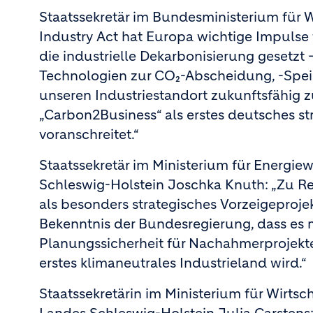
Staatssekretär im Bundesministerium für W
Industry Act hat Europa wichtige Impulse
die industrielle Dekarbonisierung gesetzt
Technologien zur CO₂-Abscheidung, -Spei
unseren Industriestandort zukunftsfähig zu
„Carbon2Business“ als erstes deutsches str
voranschreitet.“
Staatssekretär im Ministerium für Energi
Schleswig-Holstein Joschka Knuth: „Zu R
als besonders strategisches Vorzeigeprojekt
Bekenntnis der Bundesregierung, dass es m
Planungssicherheit für Nachahmerprojekte 
erstes klimaneutrales Industrieland wird.“
Staatssekretärin im Ministerium für Wirtsc