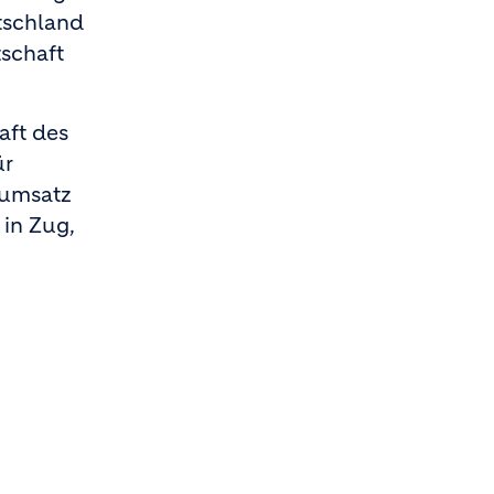
tschland
schaft
aft des
ür
oumsatz
 in Zug,