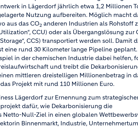
entwerk in Lägerdorf jährlich etwa 1,2 Millionen 
elagerte Nutzung aufbereiten. Möglich macht d
wo aus das CO
anderen Industrien als Rohstoff 
2
tilization“, CCU) oder als Übergangslösung zur 
torage“, CCS) transportiert werden soll. Damit 
t eine rund 30 Kilometer lange Pipeline geplant.
iel in der chemischen Industrie dabei helfen, fo
reislaufwirtschaft und treibt die Dekarbonisierun
nen mittleren dreistelligen Millionenbetrag in d
das Projekt mit rund 110 Millionen Euro.
ess Lägerdorf zur Ernennung zum strategischen
eprojekt dafür, wie Dekarbonisierung die
 Netto-Null-Ziel in einen globalen Wettbewerbsv
irektorin Binnenmarkt, Industrie, Unternehmertu
.