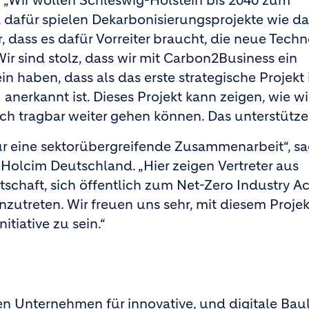
: „Wir wollen Schleswig-Holstein bis 2040 zum
dafür spielen Dekarbonisierungsprojekte wie da
r, dass es dafür Vorreiter braucht, die neue Tech
ir sind stolz, dass wir mit Carbon2Business ein
n haben, dass als das erste strategische Projekt
nerkannt ist. Dieses Projekt kann zeigen, wie wi
ch tragbar weiter gehen können. Das unterstützen
ür eine sektorübergreifende Zusammenarbeit“, sa
 Holcim Deutschland. „Hier zeigen Vertreter aus
schaft, sich öffentlich zum Net-Zero Industry Ac
nzutreten. Wir freuen uns sehr, mit diesem Projek
itiative zu sein.“
en Unternehmen für innovative, und digitale Ba