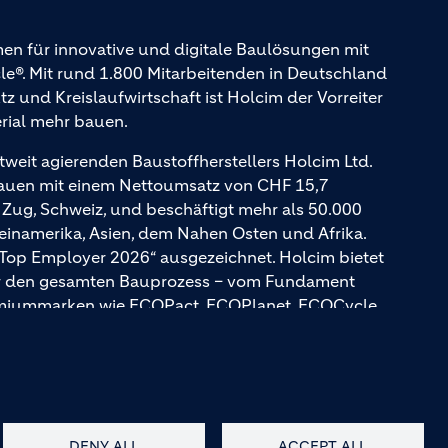
en für innovative und digitale Baulösungen mit
. Mit rund 1.800 Mitarbeitenden in Deutschland
und Kreislaufwirtschaft ist Holcim der Vorreiter
erial mehr bauen.
tweit agierenden Baustoffherstellers Holcim Ltd.
Bauen mit einem Nettoumsatz von CHF 15,7
n Zug, Schweiz, und beschäftigt mehr als 50.000
teinamerika, Asien, dem Nahen Osten und Afrika.
 Top Employer 2026“ ausgezeichnet. Holcim bietet
für den gesamten Bauprozess – vom Fundament
emiummarken wie ECOPact, ECOPlanet, ECOCycle
DENY ALL
ACCEPT ALL