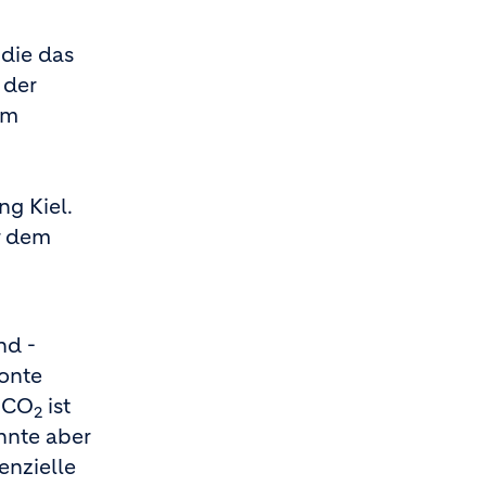
 die das
 der
em
g Kiel.
r dem
nd -
tonte
n CO
ist
2
nnte aber
enzielle