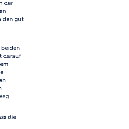
h der
ren
n den gut
 beiden
t darauf
 dem
he
en
n
 Weg
ss die