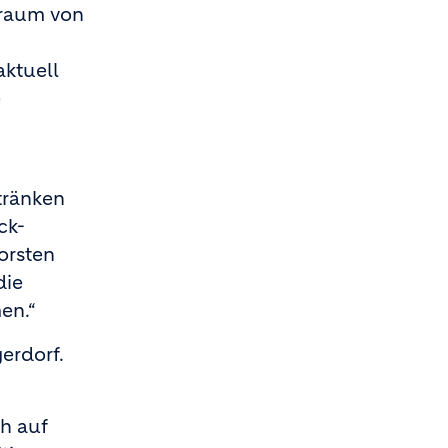
traum von
aktuell
e
tränken
ck-
orsten
die
en.“
erdorf.
ch auf