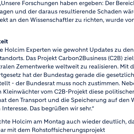
 „Unsere Forschungen haben ergeben: Der Bereic
agen und der daraus resultierende Schaden wä
rekt an den Wissenschaftler zu richten, wurde vo
eit
e Holcim Experten wie gewohnt Updates zu den
tandorts. Das Projekt Carbon2Business (C2B) ziel
utralen Zementwerke weltweit zu realisieren. Mit
gesetz hat der Bundestag gerade die gesetzlic
llt - der Bundesrat muss noch zustimmen. Neb
 Kleinwächter vom C2B-Projekt diese politische
hat den Transport und die Speicherung auf den
Interesse. Das begrüßen wir sehr.“
chte Holcim am Montag auch wieder deutlich, da
ar mit dem Rohstoffsicherungsprojekt