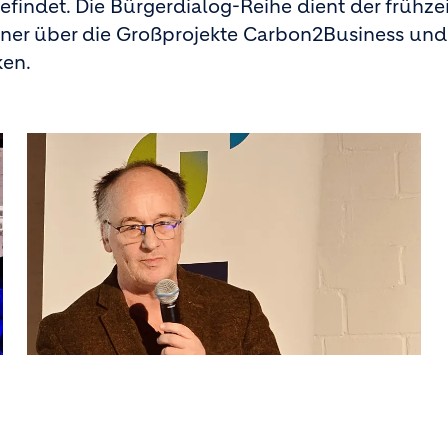
indet. Die Bürgerdialog-Reihe dient der frühze
ner über die Großprojekte Carbon2Business und
ken.