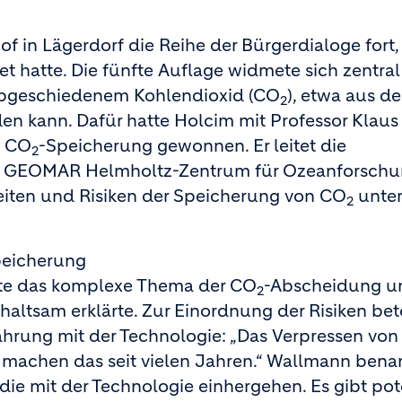
in Lägerdorf die Reihe der Bürgerdialoge fort,
t hatte. Die fünfte Auflage widmete sich zentral
ie abgeschiedenem Kohlendioxid (CO
), etwa aus d
2
 kann. Dafür hatte Holcim mit Professor Klaus
e CO
-Speicherung gewonnen. Er leitet die
2
 GEOMAR Helmholtz-Zentrum für Ozeanforschun
eiten und Risiken der Speicherung von CO
unte
2
peicherung
rte das komplexe Thema der CO
-Abscheidung u
2
altsam erklärte. Zur Einordnung der Risiken be
fahrung mit der Technologie: „Das Verpressen vo
 machen das seit vielen Jahren.“ Wallmann bena
ie mit der Technologie einhergehen. Es gibt pot