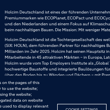
Holcim Deutschland ist eines der führenden Unternehm
Premiummarken wie ECOPlanet, ECOPact und ECOCycle®
und den Niederlanden und einem Fokus auf Klimaschutz 
beim nachhaltigen Bauen. Die Mission: Mit weniger Mat
Holcim Deutschland ist die Tochtergesellschaft des wel
(SIX: HOLN), dem führenden Partner für nachhaltiges 
Milliarden im Jahr 2025. Holcim hat seinen Hauptsitz i
Mitarbeitende in 45 attraktiven Märkten – in Europa, La
Holcim wurde vom Top Employers Institute als „Global
hochwertige Baustoffe und integrierte Baulösungen 
über den Boden bis zu Wänden und Dächern – mit Pr
und Ytong.
 on the pages of this
r to use the website;
sing the website;
egated data on website
e used to display relevant
COOKIE SETTINGS