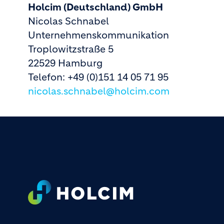
Holcim (Deutschland) GmbH
Nicolas Schnabel
Unternehmenskommunikation
Troplowitzstraße 5
22529 Hamburg
Telefon: +49 (0)151 14 05 71 95
nicolas.schnabel@holcim.com
Footer