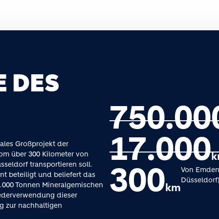
 DES
750.00
17.000
rales Großprojekt der
om über 300 Kilometer von
k
seldorf transportieren soll.
300
Von Emden (
nt beteiligt und beliefert das
Düsseldorf)
.000 Tonnen Mineralgemischen
km
iederverwendung dieser
ag zur nachhaltigen