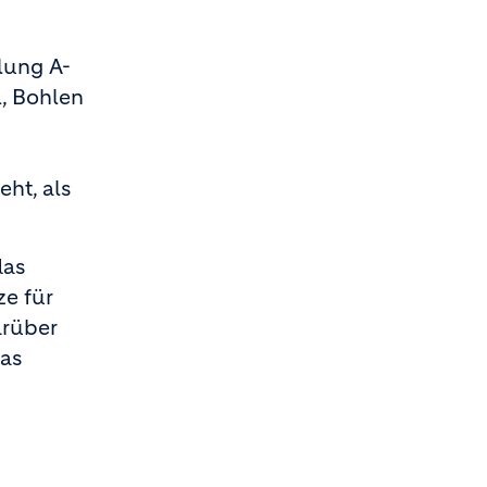
klung A-
, Bohlen
ht, als
das
ze für
arüber
was