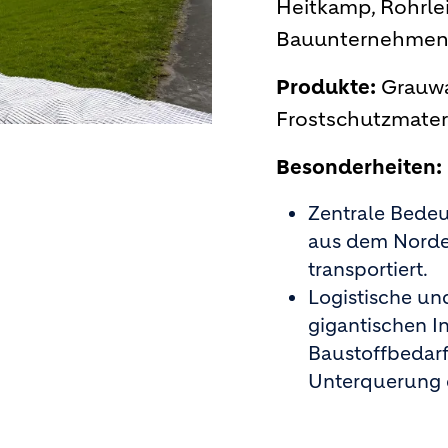
Heitkamp, Rohrle
Bauunternehmen 
Produkte:
Grauwa
Frostschutzmater
Besonderheiten:
Zentrale Bede
aus dem Norden
transportiert.
Logistische un
gigantischen I
Baustoffbedarf
Unterquerung 