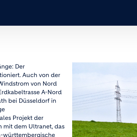
änge: Der
ioniert. Auch von der
t Windstrom von Nord
 Erdkabeltrasse A-Nord
th bei Düsseldorf in
ge
ales Projekt der
mit dem Ultranet, das
en-württembergische