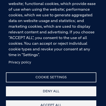
Boden bis zu Wänden und Dächern – mit
website; functional cookies, which provide ease
Premiummarken wie ECOPact, ECOPlanet,
of use when using the website; performance
ECOCycle und Ytong.
cookies, which we use to generate aggregated
data on website usage and statistics; and
marketing cookies, which are used to display
relevant content and advertising. If you choose
KONTAKTIEREN SIE UNS
"ACCEPT ALL", you consent to the use of all
cookies. You can accept or reject individual
cookie types and revoke your consent at any
time in "Settings".
Privacy policy
© HOLCIM 2026
COOKIE SETTINGS
DENY ALL
Site Map
Datenschutz
Haftungsausschluss
Footer bottom
Hinweis nach § 36 VBSG
Impressum
AGB
Kontakt
ACCEPT ALL