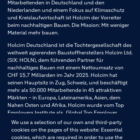
Mitarbeitenden in Deutschland und den
Niederlanden und einem Fokus auf Klimaschutz
und Kreislaufwirtschaft ist Holcim der Vorreiter
beim nachhaltigen Bauen. Die Mission: Mit weniger
Material mehr bauen.
Holcim Deutschland ist die Tochtergesellschaft des
weltweit agierenden Baustoffherstellers Holcim Ltd.
(SIX: HOLN), dem führenden Partner für
nachhaltiges Bauen mit einem Nettoumsatz von
CHF 15,7 Milliarden im Jahr 2025. Holcim hat
seinen Hauptsitz in Zug, Schweiz, und beschäftigt
mehr als 50.000 Mitarbeitende in 45 attraktiven
Märkten – in Europa, Lateinamerika, Asien, dem
Nahen Osten und Afrika. Holcim wurde vom Top
Employers Institute als „Global Top Employer
2026“ ausgezeichnet. Holcim bietet hochwertige
We use a selection of our own and third-party
Baustoffe und integrierte Baulösungen für den
cookies on the pages of this website: Essential
gesamten Bauprozess – vom Fundament über den
cookies, which are required in order to use the