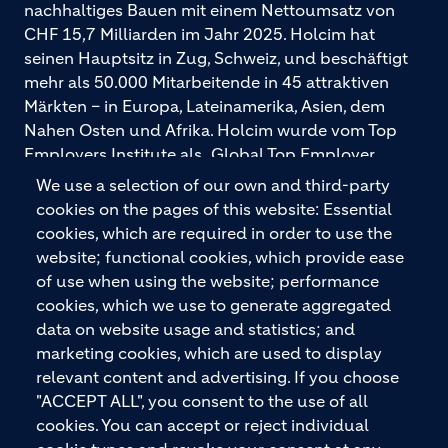
nachhaltiges Bauen mit einem Nettoumsatz von
CHF 15,7 Milliarden im Jahr 2025. Holcim hat
seinen Hauptsitz in Zug, Schweiz, und beschäftigt
mehr als 50.000 Mitarbeitende in 45 attraktiven
Märkten – in Europa, Lateinamerika, Asien, dem
Nahen Osten und Afrika. Holcim wurde vom Top
Employers Institute als „Global Top Employer
2026“ ausgezeichnet. Holcim bietet hochwertige
We use a selection of our own and third-party
Baustoffe und integrierte Baulösungen für den
cookies on the pages of this website: Essential
gesamten Bauprozess – vom Fundament über den
cookies, which are required in order to use the
Boden bis zu Wänden und Dächern – mit
website; functional cookies, which provide ease
Premiummarken wie ECOPact, ECOPlanet,
of use when using the website; performance
ECOCycle und Ytong.
cookies, which we use to generate aggregated
data on website usage and statistics; and
marketing cookies, which are used to display
relevant content and advertising. If you choose
KONTAKTIEREN SIE UNS
"ACCEPT ALL", you consent to the use of all
cookies. You can accept or reject individual