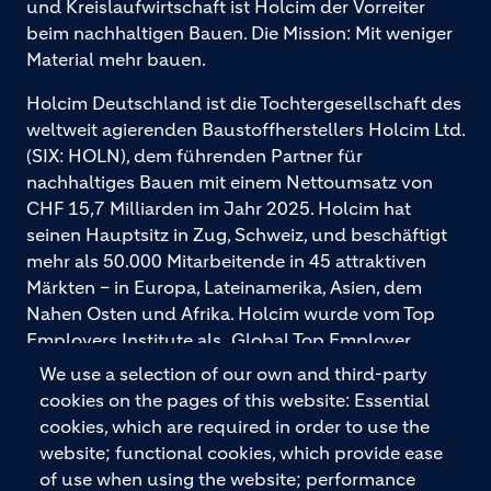
und Kreislaufwirtschaft ist Holcim der Vorreiter
beim nachhaltigen Bauen. Die Mission: Mit weniger
Material mehr bauen.
Holcim Deutschland ist die Tochtergesellschaft des
weltweit agierenden Baustoffherstellers Holcim Ltd.
(SIX: HOLN), dem führenden Partner für
nachhaltiges Bauen mit einem Nettoumsatz von
CHF 15,7 Milliarden im Jahr 2025. Holcim hat
seinen Hauptsitz in Zug, Schweiz, und beschäftigt
mehr als 50.000 Mitarbeitende in 45 attraktiven
Märkten – in Europa, Lateinamerika, Asien, dem
Nahen Osten und Afrika. Holcim wurde vom Top
Employers Institute als „Global Top Employer
2026“ ausgezeichnet. Holcim bietet hochwertige
We use a selection of our own and third-party
Baustoffe und integrierte Baulösungen für den
cookies on the pages of this website: Essential
gesamten Bauprozess – vom Fundament über den
cookies, which are required in order to use the
Boden bis zu Wänden und Dächern – mit
website; functional cookies, which provide ease
Premiummarken wie ECOPact, ECOPlanet,
of use when using the website; performance