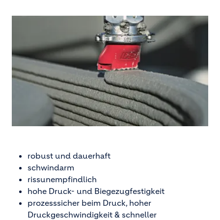
y
V
i
d
e
o
robust und dauerhaft
schwindarm
rissunempfindlich
hohe Druck- und Biegezugfestigkeit
prozesssicher beim Druck, hoher
Druckgeschwindigkeit & schneller