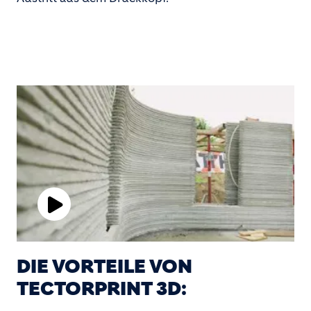
P
l
DIE VORTEILE VON
a
TECTORPRINT 3D: