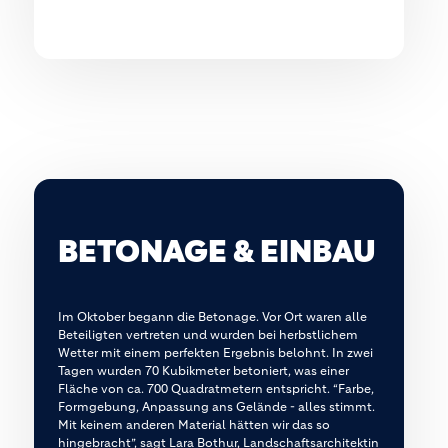
BETONAGE & EINBAU
Im Oktober begann die Betonage. Vor Ort waren alle
Beteiligten vertreten und wurden bei herbstlichem
Wetter mit einem perfekten Ergebnis belohnt. In zwei
Tagen wurden 70 Kubikmeter betoniert, was einer
Fläche von ca. 700 Quadratmetern entspricht. “Farbe,
Formgebung, Anpassung ans Gelände - alles stimmt.
Mit keinem anderen Material hätten wir das so
hingebracht”, sagt Lara Bothur, Landschaftsarchitektin