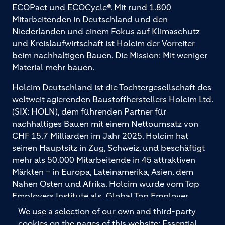
ECOPact und ECOCycle®. Mit rund 1.800
Mitarbeitenden in Deutschland und den
Niederlanden und einem Fokus auf Klimaschutz
und Kreislaufwirtschaft ist Holcim der Vorreiter
beim nachhaltigen Bauen. Die Mission: Mit weniger
Material mehr bauen.
Holcim Deutschland ist die Tochtergesellschaft des
weltweit agierenden Baustoffherstellers Holcim Ltd.
(SIX: HOLN), dem führenden Partner für
nachhaltiges Bauen mit einem Nettoumsatz von
CHF 15,7 Milliarden im Jahr 2025. Holcim hat
seinen Hauptsitz in Zug, Schweiz, und beschäftigt
mehr als 50.000 Mitarbeitende in 45 attraktiven
Märkten – in Europa, Lateinamerika, Asien, dem
Nahen Osten und Afrika. Holcim wurde vom Top
Employers Institute als „Global Top Employer
2026“ ausgezeichnet. Holcim bietet hochwertige
We use a selection of our own and third-party
Baustoffe und integrierte Baulösungen für den
cookies on the pages of this website: Essential