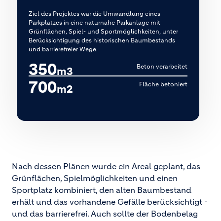
Ziel des Projektes war die Umwandlung eines
Parkplatzes in eine naturnahe Parkanlage mit
Grünflächen, Spiel- und Sportmöglichkeiten, unter
Berücksichtigung des historischen Baumbestands
und barrierefreier Wege.
350
Beton verarbeitet
m3
700
Fläche betoniert
m2
Nach dessen Plänen wurde ein Areal geplant, das
Grünflächen, Spielmöglichkeiten und einen
Sportplatz kombiniert, den alten Baumbestand
erhält und das vorhandene Gefälle berücksichtigt -
und das barrierefrei. Auch sollte der Bodenbelag