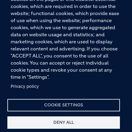
gesamten Bauprozess – vom Fundament über den
cookies, which are required in order to use the
Boden bis zu Wänden und Dächern – mit
website; functional cookies, which provide ease
Premiummarken wie ECOPact, ECOPlanet,
of use when using the website; performance
ECOCycle und Ytong.
cookies, which we use to generate aggregated
data on website usage and statistics; and
marketing cookies, which are used to display
relevant content and advertising. If you choose
KONTAKTIEREN SIE UNS
"ACCEPT ALL", you consent to the use of all
cookies. You can accept or reject individual
cookie types and revoke your consent at any
time in "Settings".
Privacy policy
© HOLCIM 2026
COOKIE SETTINGS
DENY ALL
Site Map
Datenschutz
Haftungsausschluss
Footer bottom