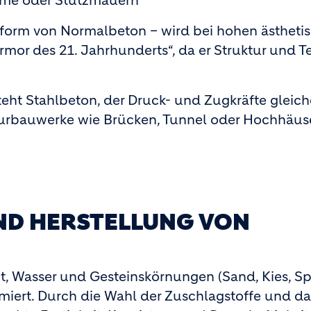
mme oder Stützmauern
form von Normalbeton – wird bei hohen ästheti
mor des 21. Jahrhunderts“, da er Struktur und Te
eht Stahlbeton, der Druck- und Zugkräfte glei
urbauwerke wie Brücken, Tunnel oder Hochhäuse
D HERSTELLUNG VON
, Wasser und Gesteinskörnungen (Sand, Kies, Spl
iert. Durch die Wahl der Zuschlagstoffe und da