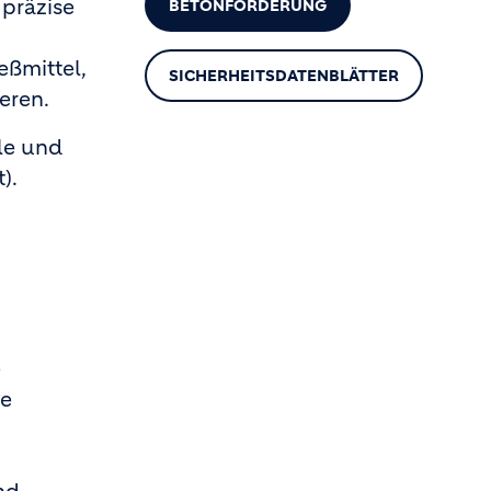
 präzise
BETONFÖRDERUNG
eßmittel,
SICHERHEITSDATENBLÄTTER
eren.
le und
).
e
ie