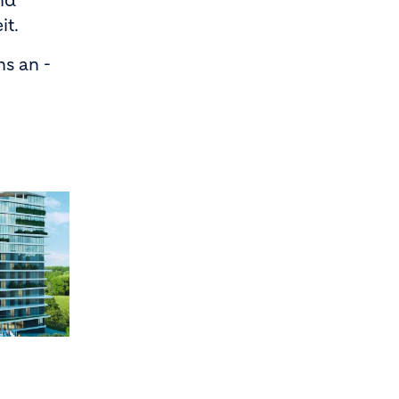
nd
it.
s an -