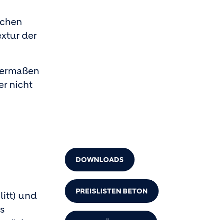
schen
xtur der
chermaßen
r nicht
DOWNLOADS
PREISLISTEN BETON
itt) und
s