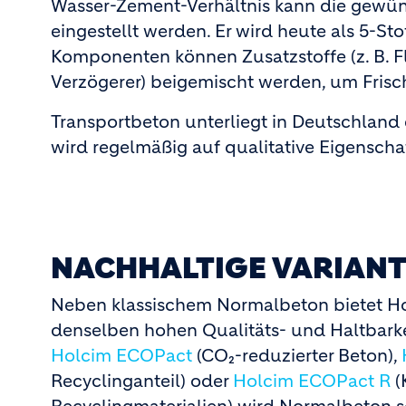
Wasser-Zement-Verhältnis kann die gewünsc
eingestellt werden. Er wird heute als 5-S
Komponenten können Zusatzstoffe (z. B. Fl
Verzögerer) beigemischt werden, um Frisc
Transportbeton unterliegt in Deutschland
wird regelmäßig auf qualitative Eigenschaft
NACHHALTIGE VARIAN
Neben klassischem Normalbeton bietet Hol
denselben hohen Qualitäts- und Haltbark
Holcim ECOPact
(CO₂-reduzierter Beton),
Recyclinganteil) oder
Holcim ECOPact R
(