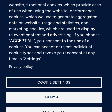
Boden bis zu Wänden und Dächern – mit
website; functional cookies, which provide ease
Premiummarken wie ECOPact, ECOPlanet,
of use when using the website; performance
ECOCycle und Ytong.
cookies, which we use to generate aggregated
data on website usage and statistics; and
marketing cookies, which are used to display
relevant content and advertising. If you choose
KONTAKTIEREN SIE UNS
"ACCEPT ALL", you consent to the use of all
cookies. You can accept or reject individual
cookie types and revoke your consent at any
time in "Settings".
Privacy policy
© HOLCIM 2026
COOKIE SETTINGS
DENY ALL
Site Map
Datenschutz
Haftungsausschluss
Footer bottom
Hinweis nach § 36 VBSG
Impressum
AGB
Kontakt