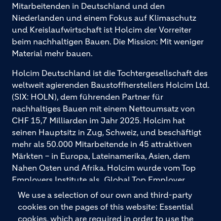
Mitarbeitenden in Deutschland und den
Niederlanden und einem Fokus auf Klimaschutz
und Kreislaufwirtschaft ist Holcim der Vorreiter
beim nachhaltigen Bauen. Die Mission: Mit weniger
Material mehr bauen.
Holcim Deutschland ist die Tochtergesellschaft des
weltweit agierenden Baustoffherstellers Holcim Ltd.
(SIX: HOLN), dem führenden Partner für
nachhaltiges Bauen mit einem Nettoumsatz von
CHF 15,7 Milliarden im Jahr 2025. Holcim hat
seinen Hauptsitz in Zug, Schweiz, und beschäftigt
mehr als 50.000 Mitarbeitende in 45 attraktiven
Märkten – in Europa, Lateinamerika, Asien, dem
Nahen Osten und Afrika. Holcim wurde vom Top
Employers Institute als „Global Top Employer
2026“ ausgezeichnet. Holcim bietet hochwertige
We use a selection of our own and third-party
Baustoffe und integrierte Baulösungen für den
cookies on the pages of this website: Essential
gesamten Bauprozess – vom Fundament über den
cookies, which are required in order to use the