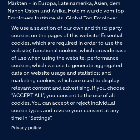
Märkten – in Europa, Lateinamerika, Asien, dem
Nahen Osten und Afrika. Holcim wurde vom Top
Employers Institute als „Global Top Employer
2026“ ausgezeichnet. Holcim bietet hochwertige
We use a selection of our own and third-party
Baustoffe und integrierte Baulösungen für den
cookies on the pages of this website: Essential
gesamten Bauprozess – vom Fundament über den
cookies, which are required in order to use the
Boden bis zu Wänden und Dächern – mit
website; functional cookies, which provide ease
Premiummarken wie ECOPact, ECOPlanet,
of use when using the website; performance
ECOCycle und Ytong.
cookies, which we use to generate aggregated
data on website usage and statistics; and
marketing cookies, which are used to display
relevant content and advertising. If you choose
KONTAKTIEREN SIE UNS
"ACCEPT ALL", you consent to the use of all
cookies. You can accept or reject individual
cookie types and revoke your consent at any
time in "Settings".
Privacy policy